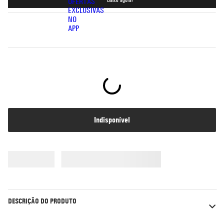
5
º
bermuda
6
º
rash guard
7
º
moletom
8
º
jaqueta
9
º
mochila
10
º
corta vento
indisponível
DESCRIÇÃO DO PRODUTO