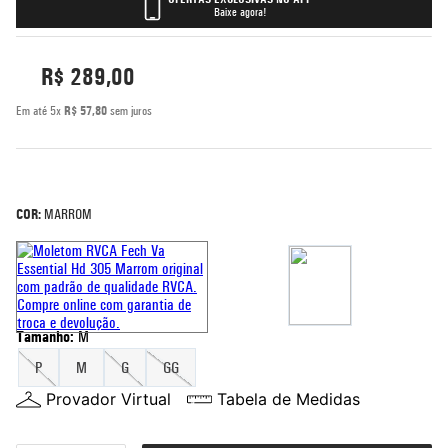
Baixe agora!
5
º
bermuda
6
º
rash guard
R$
289
,
00
7
º
moletom
Em até
5
x
R$
57
,
80
sem juros
8
º
jaqueta
9
º
mochila
10
º
corta vento
COR:
MARROM
Tamanho
:
M
P
M
G
GG
Provador Virtual
Tabela de Medidas