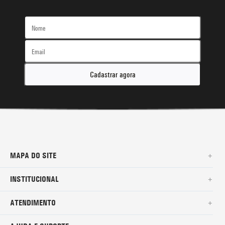
Cadastrar agora
MAPA DO SITE
+
SURF
INSTITUCIONAL
+
NOVA COLEÇÃO
SOBRE NÓS
ATENDIMENTO
+
BERMUDAS
TROCAS E DEVOLUÇÕES
(11)2010-1028