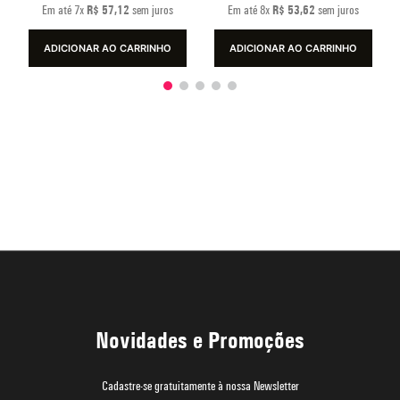
Em até
7
x
R$
57
,
12
sem juros
Em até
8
x
R$
53
,
62
sem juros
ADICIONAR AO CARRINHO
ADICIONAR AO CARRINHO
Novidades e Promoções
Cadastre-se gratuitamente à nossa Newsletter