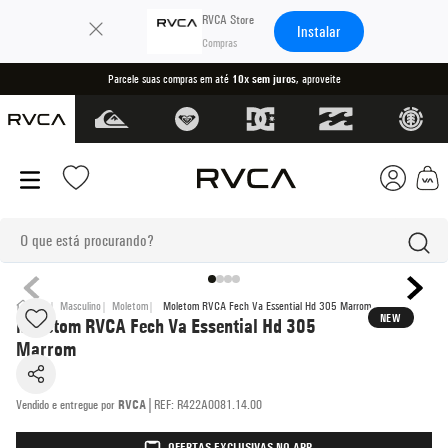
×
RVCA Store
Instalar
Parcele suas compras em até
10x sem juros
, aproveite
O que está procurando?
termos mais buscados
VA
Masculino
Moletom
Moletom RVCA Fech Va Essential Hd 305 Marrom
NEW
Moletom RVCA Fech Va Essential Hd 305
1
º
kimono
Marrom
2
º
boné
|
RVCA
REF
:
R422A0081.14.00
3
º
camiseta
4
º
regata
OFERTAS EXCLUSIVAS NO APP