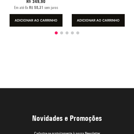
R$
349
,
90
Em até
6
x
R$
58
,
31
sem juros
ADICIONAR AO CARRINHO
ADICIONAR AO CARRINHO
Novidades e Promoções
Cadastre-se gratuitamente à nossa Newsletter