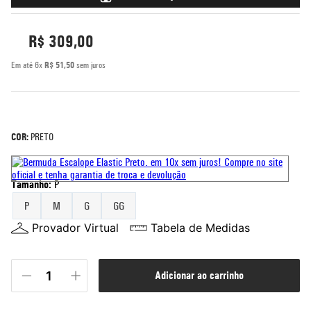
5
º
rash guard
R$
309
,
00
6
º
bermuda
Em até
6
x
R$
51
,
50
sem juros
7
º
mochila
8
º
moletom
9
º
corta vento
COR:
PRETO
10
º
jaqueta
Tamanho
:
P
P
M
G
GG
Provador Virtual
Tabela de Medidas
adicionar ao carrinho