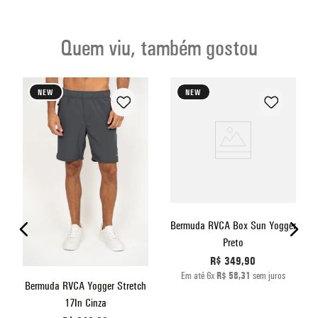
Quem viu, também gostou
NEW
NEW
Bermuda RVCA Box Sun Yogger
Preto
R$
349
,
90
Em até
6
x
R$
58
,
31
sem juros
Bermuda RVCA Yogger Stretch
17In Cinza