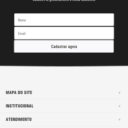
Cadastrar agora
MAPA DO SITE
+
SURF
INSTITUCIONAL
+
NOVA COLEÇÃO
SOBRE NÓS
ATENDIMENTO
+
BERMUDAS