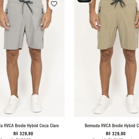
P
M
G
GG
P
M
G
GG
ADICIONAR AO CARRINHO
ADICIONAR AO CARRINHO
a RVCA Brodie Hybrid Cinza Claro
Bermuda RVCA Brodie Hybrid C
R$
329
,
90
R$
329
,
90