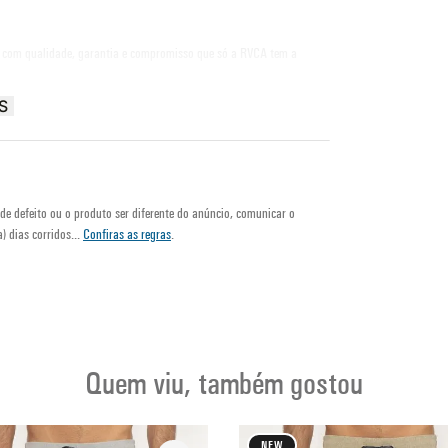
, com qualidade, garantia e compromisso que só a RVCA tem a
S
de defeito ou o produto ser diferente do anúncio, comunicar o
) dias corridos...
Confiras as regras
.
Quem viu, também gostou
NEW