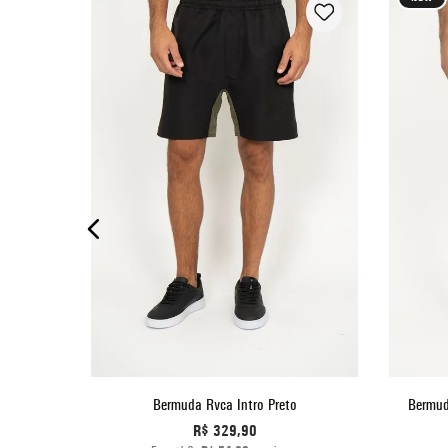
P
M
G
GG
O
ADICIONAR AO CARRINHO
 Mescla
Bermuda Rvca Intro Preto
Bermud
R$
329
,
90