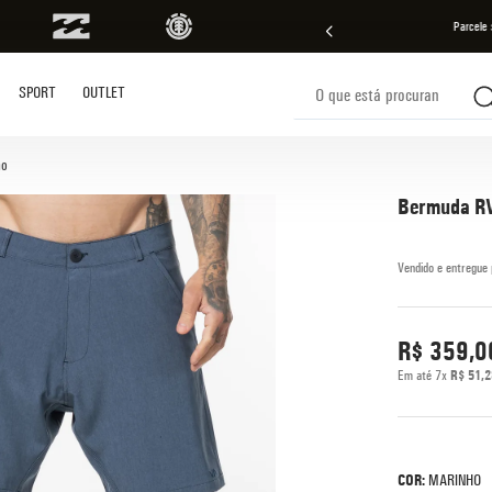
l nas compras acima de R$ 499 | Consulte as Regras
Parcele 
O que está procurando?
SPORT
OUTLET
s buscados
ho
Bermuda RV
R$
359
,
0
Em até
7
x
R$
51
,
2
COR:
MARINHO