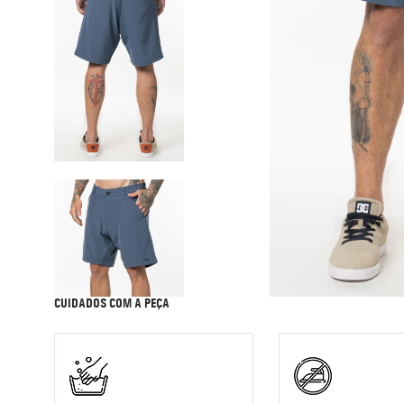
9
º
corta vento
10
º
jaqueta
CUIDADOS COM A PEÇA