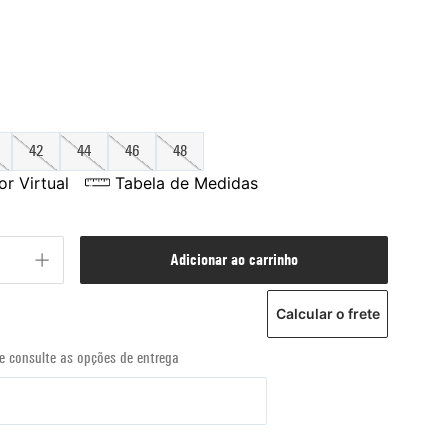
42
44
46
48
r Virtual
Tabela de Medidas
adicionar ao carrinho
Calcular o frete