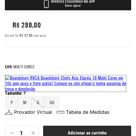
OFERTAS EXCLUSIVAS NO APP
Baixe agora!
5
º
rash guard
6
º
bermuda
R$
289
,
00
7
º
mochila
Em até
5
x
R$
57
,
80
sem juros
8
º
moletom
9
º
corta vento
10
º
jaqueta
COR:
MULTI CORES
Tamanho
:
P
P
M
G
GG
Provador Virtual
Tabela de Medidas
adicionar ao carrinho