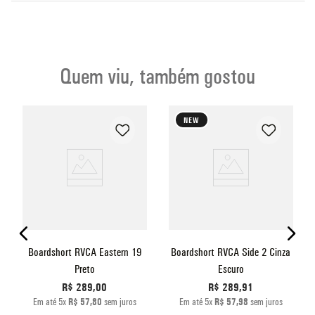
Quem viu, também gostou
NEW
Boardshort RVCA Eastern 19
Boardshort RVCA Side 2 Cinza
Preto
Escuro
R$
289
,
00
R$
289
,
91
Em até
5
x
R$
57
,
80
sem juros
Em até
5
x
R$
57
,
98
sem juros