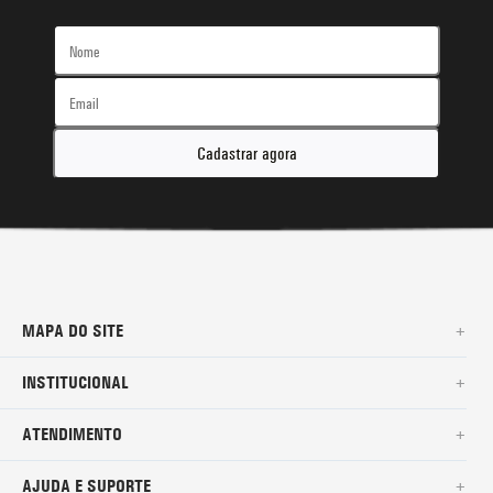
Cadastrar agora
MAPA DO SITE
+
SURF
INSTITUCIONAL
+
NOVA COLEÇÃO
SOBRE NÓS
ATENDIMENTO
+
BERMUDAS
TROCAS E DEVOLUÇÕES
(11)2010-1028
AJUDA E SUPORTE
+