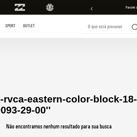
l nas compras acima de R$ 499 | Consulte as Regras
Parcele 
O que está procurando?
SPORT
OUTLET
s buscados
-rvca-eastern-color-block-18-
093-29-00
Não encontramos nenhum resultado para sua busca