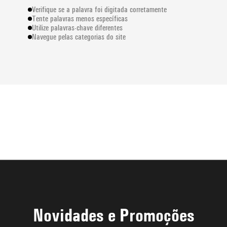
Verifique se a palavra foi digitada corretamente
Tente palavras menos específicas
Utilize palavras-chave diferentes
Navegue pelas categorias do site
Novidades e Promoções