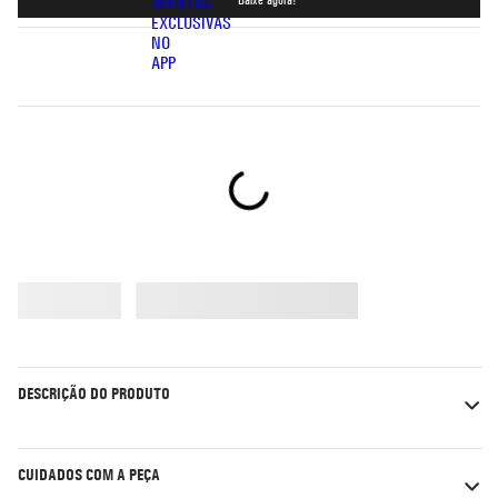
5
º
bermuda
6
º
rash guard
7
º
moletom
8
º
jaqueta
9
º
mochila
10
º
corta vento
DESCRIÇÃO DO PRODUTO
CUIDADOS COM A PEÇA