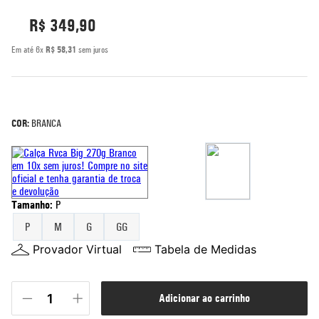
5
º
R$
bermuda
349
,
90
6
º
rash guard
Em até
6
x
R$
58
,
31
sem juros
7
º
mochila
8
º
moletom
9
º
corta vento
COR:
BRANCA
10
º
jaqueta
Tamanho
:
P
P
M
G
GG
Provador Virtual
Tabela de Medidas
adicionar ao carrinho