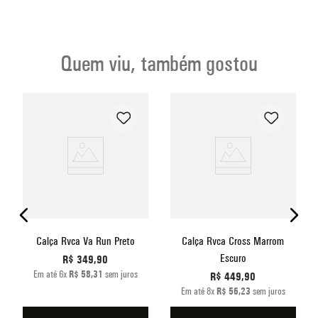
Quem viu, também gostou
o
Calça Rvca Va Run Preto
Calça Rvca Cross Marrom
Escuro
R$
349
,
90
Em até
6
x
R$
58
,
31
sem juros
R$
449
,
90
Em até
8
x
R$
56
,
23
sem juros