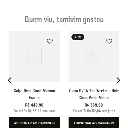
Quem viu, também gostou
NEW
o
Calça Rvca Cross Marrom
Calca RVCA The Weekend Hide
Escuro
Chino Verde Militar
R$
449
,
90
R$
369
,
90
Em até
8
x
R$
56
,
23
sem juros
Em até
7
x
R$
52
,
84
sem juros
ADICIONAR AO CARRINHO
ADICIONAR AO CARRINHO