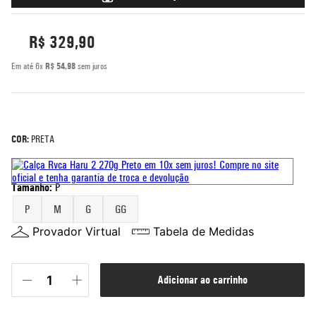
5
º
rash guard
R$
329
,
90
6
º
bermuda
Em até
6
x
R$
54
,
98
sem juros
7
º
mochila
8
º
moletom
9
º
corta vento
COR:
PRETA
10
º
jaqueta
Tamanho
:
P
P
M
G
GG
Provador Virtual
Tabela de Medidas
adicionar ao carrinho