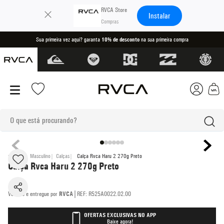
×
RVCA Store
Instalar
Sua primeira vez aqui? garanta
10% de desconto
na sua primeira compra
O que está procurando?
termos mais buscados
VA
Masculino
Calças
Calça Rvca Haru 2 270g Preto
Calça Rvca Haru 2 270g Preto
1
º
boné
2
º
kimono
|
RVCA
REF
:
R525A0022.02.00
3
º
camiseta
OFERTAS EXCLUSIVAS NO APP
4
º
regata
Baixe agora!