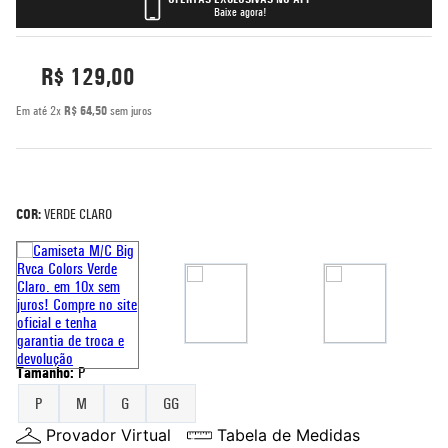
Baixe agora!
5
º
bermuda
6
º
rash guard
R$
129
,
00
7
º
moletom
Em até
2
x
R$
64
,
50
sem juros
8
º
jaqueta
9
º
mochila
10
º
corta vento
COR:
VERDE CLARO
Tamanho
:
P
P
M
G
GG
Provador Virtual
Tabela de Medidas