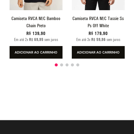
Camiseta RVCA M/C Bamboo
Camiseta RVCA M/C Tassie Ss
Chain Preto
Ps Off White
R$
139
,
90
R$
179
,
90
Em até
2
x
R$
69
,
95
sem juros
Em até
3
x
R$
59
,
96
sem juros
ADICIONAR AO CARRINHO
ADICIONAR AO CARRINHO