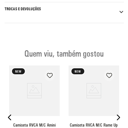
TROCAS E DEVOLUÇÕES
Quem viu, também gostou
NEW
NEW
o
Camiseta RVCA M/C Amini
Camiseta RVCA M/C Rame Up