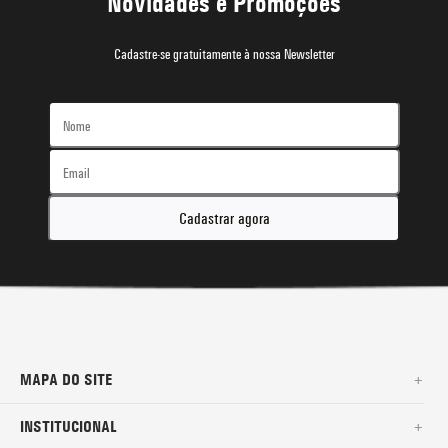
Novidades e Promoções
Cadastre-se gratuitamente à nossa Newsletter
Cadastrar agora
MAPA DO SITE
+
SURF
INSTITUCIONAL
+