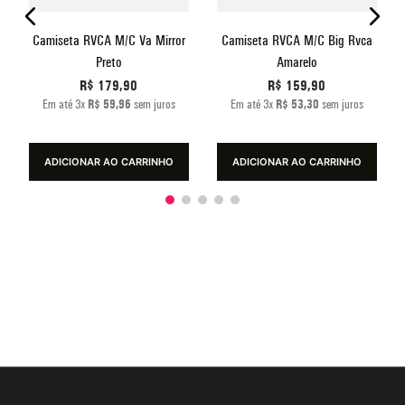
Camiseta RVCA M/C Va Mirror
Camiseta RVCA M/C Big Rvca
Preto
Amarelo
R$
179
,
90
R$
159
,
90
Em até
3
x
R$
59
,
96
sem juros
Em até
3
x
R$
53
,
30
sem juros
ADICIONAR AO CARRINHO
ADICIONAR AO CARRINHO