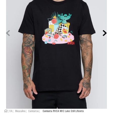
5
º
bermuda
6
º
rash guard
7
º
moletom
8
º
jaqueta
9
º
mochila
10
º
corta vento
VA
Masculino
Camisetas
Camiseta RVCA M/C Luke Still Lifereto