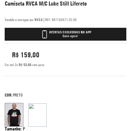
Camiseta RVCA M/C Luke Still Lifereto
|
RVCA
REF
:
R471A0471.02.00
OFERTAS EXCLUSIVAS NO APP
Baixe agora!
R$
159
,
00
Em até
3
x
R$
53
,
00
sem juros
COR:
PRETO
Tamanho
:
P