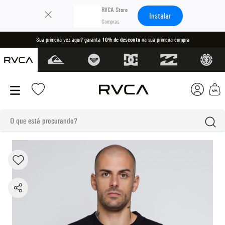
×
RVCA Store
Instalar
z aqui? garanta
10% de desconto
na sua primeira compra
Parcele
O que está procurando?
termos mais buscados
1
º
kimono
2
º
boné
3
º
camiseta
4
º
regata