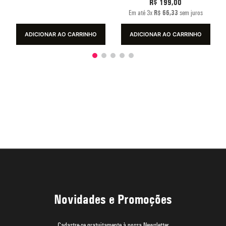
R$
199
,
00
Em até
3
x
R$
66
,
33
sem juros
ADICIONAR AO CARRINHO
ADICIONAR AO CARRINHO
Novidades e Promoções
Cadastre-se gratuitamente à nossa Newsletter