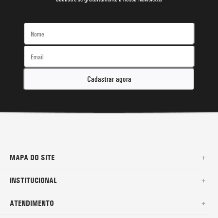
Cadastrar agora
MAPA DO SITE
+
SURF
INSTITUCIONAL
+
NOVA COLEÇÃO
SOBRE NÓS
ATENDIMENTO
+
BERMUDAS