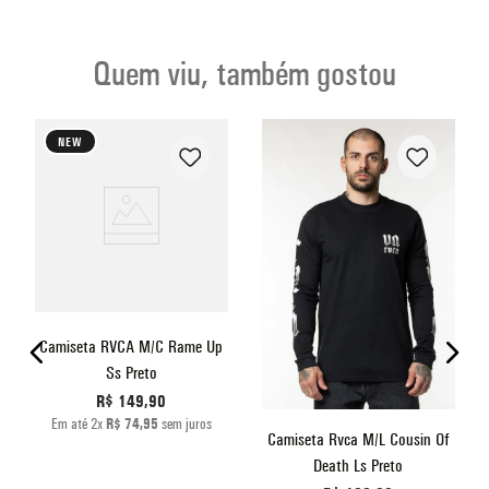
Quem viu, também gostou
NEW
Camiseta RVCA M/C Rame Up
Ss Preto
R$
149
,
90
Em até
2
x
R$
74
,
95
sem juros
Camiseta Rvca M/L Cousin Of
Death Ls Preto