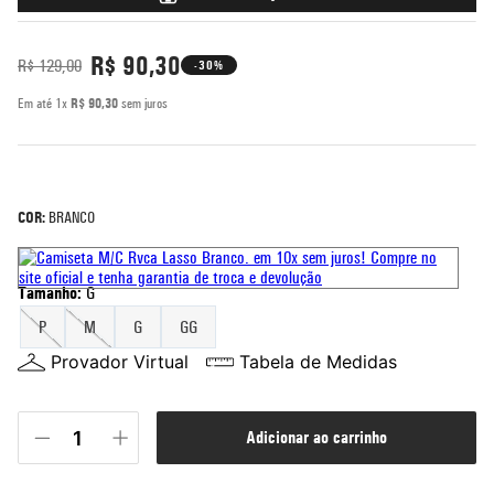
5
º
bermuda
R$
90
,
30
R$
129
,
00
-30%
6
º
rash guard
Em até
1
x
R$
90
,
30
sem juros
7
º
mochila
8
º
moletom
9
º
corta vento
COR:
BRANCO
10
º
jaqueta
Tamanho
:
G
P
M
G
GG
Provador Virtual
Tabela de Medidas
adicionar ao carrinho