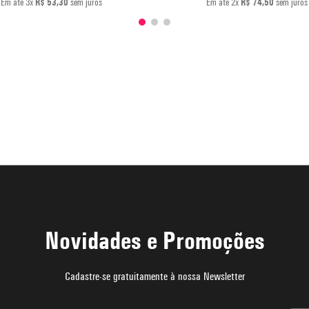
Em até
3
x
R$
53
,
30
sem juros
Em até
2
x
R$
74
,
50
sem juros
Novidades e Promoções
Cadastre-se gratuitamente à nossa Newsletter