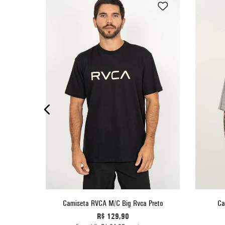
P
M
G
GG
O
ADICIONAR AO CARRINHO
 Mostarda
Camiseta RVCA M/C Big Rvca Preto
Ca
R$
129
,
90