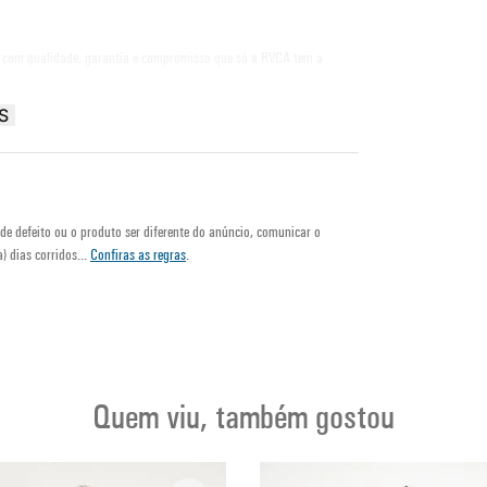
, com qualidade, garantia e compromisso que só a RVCA tem a
S
de defeito ou o produto ser diferente do anúncio, comunicar o
) dias corridos...
Confiras as regras
.
Quem viu, também gostou