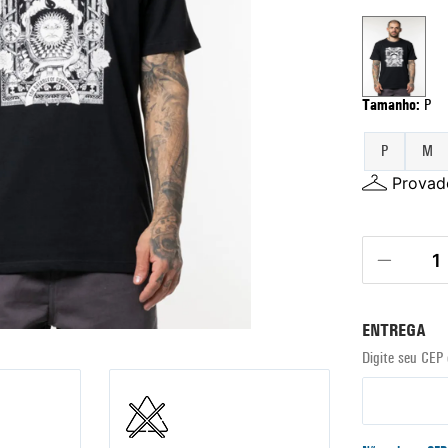
Tamanho
:
P
P
M
Provado