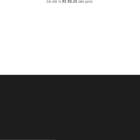
Em até
1
x
R$
90
,
30
sem juros