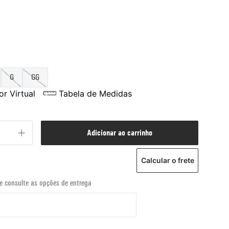
G
GG
r Virtual
Tabela de Medidas
adicionar ao carrinho
Calcular o frete