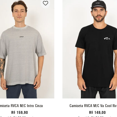
P
M
G
GG
P
M
G
GG
ADICIONAR AO CARRINHO
ADICIONAR AO CARRINHO
miseta RVCA M/C Intro Cinza
Camiseta RVCA M/C Va Cool Nv
R$
159
,
90
R$
149
,
00