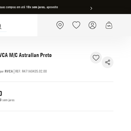
 suas compras em até
10x sem juros
, aproveite
FRETE GRÁ
VCA M/C Astrallan Preto
|
RVCA
REF
:
R471A0435.02.00
0
0
sem juros