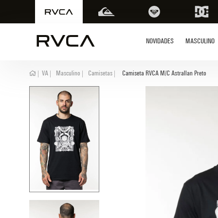
ras acima de R$ 499 | Consulte as Regras
Parcele suas comp
NOVIDADES
MASCULINO
termos mai
VA
Masculino
Camisetas
Camiseta RVCA M/C Astrallan Preto
1
º
boné
2
º
kimono
3
º
camiseta
4
º
regata
5
º
bermuda
6
º
rash guard
7
º
mochila
8
º
moletom