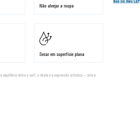
Não sei meu CEP
Não alvejar a roupa
Secar em superfície plana
 equilíbrio entre o surf, o skate e a expressão artística — arte e