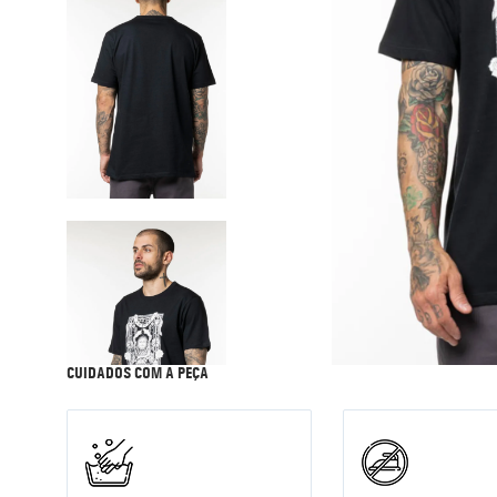
9
º
corta vento
10
º
jaqueta
CUIDADOS COM A PEÇA