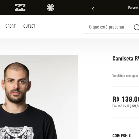
ras em
até 10x sem juros!
Aproveite!
Parcele
O que está procurando?
SPORT
OUTLET
s buscados
Camiseta R
R$
139
,
0
Em até
2
x
R$
69
,
5
COR:
PRETO