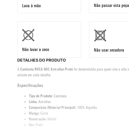
Não passar esta peça
Lava à mão
Não lavar a seco
Não usar secadora
DETALHES DO PRODUTO
A
Camiseta RVCA M/C Astrallan Preto
foi desenvolvida para quem vive a vida no
atitude em cada detalhe.
Especificações
Tipo de Produto:
Camiseta
Linha:
Astrallan
Composição (Material Principal):
100% Algodão
Manga:
Curta
Numeração:
Adulto
Cor:
Preto