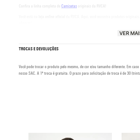
Confira a linha completa de
Camisetas
originais da RVCA!
Você está na
loja online oficial
da RVCA. Aqui, você encontra produtos originais
oferecer!
VER MAI
RVCA® |
The Balance of Opposites
TROCAS E DEVOLUÇÕES
Você pode trocar o produto pelo mesmo, de cor e/ou tamanho diferente. Em caso 
nosso SAC. A 1ª troca é gratuita. O prazo para solicitação de troca é de 30 (trinta