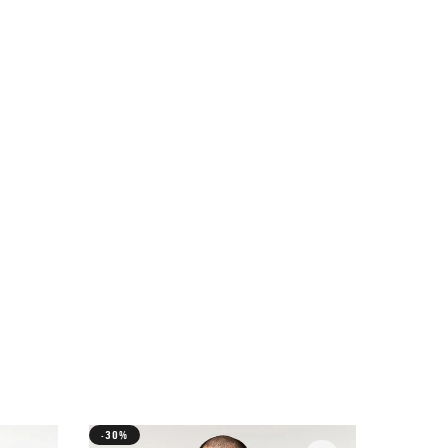
-30%
-25%