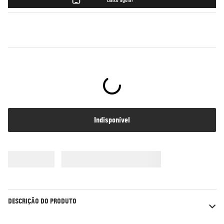
5
º
bermuda
6
º
rash guard
7
º
moletom
8
º
jaqueta
9
º
mochila
10
º
corta vento
indisponível
DESCRIÇÃO DO PRODUTO