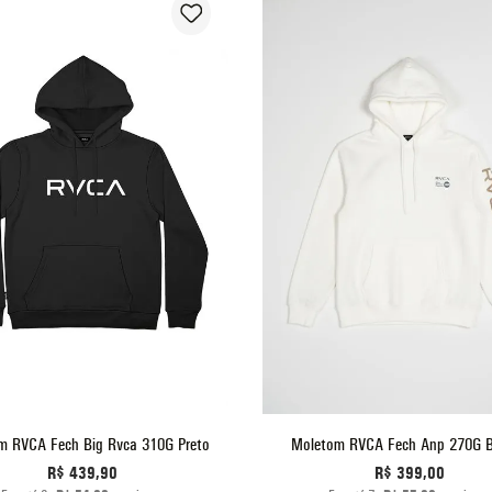
G1
G2
G3
P
M
G
GG
ADICIONAR AO CARRINHO
ADICIONAR AO CARRINHO
m RVCA Fech Big Rvca 310G Preto
Moletom RVCA Fech Anp 270G 
R$
439
,
90
R$
399
,
00