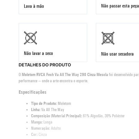
Não passar esta peça
Lava à mão
Não lavar a seco
Não usar secadora
DETALHES DO PRODUTO
O
Moletom RVCA Fech Va All The Way 290 Cinza Mescla
foi desenvolvido par
performance — onde a arte encontra o esporte.
Especificações
Tipo de Produto:
Moletom
Linha:
Va All The Way
Composição (Material Principal):
61% Algodão, 39% Poliéster
Manga:
Longa
Numeração:
Adulto
Cor:
Cinza