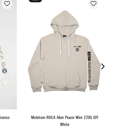
Moletom
P
M
G
GG
ADICIONAR AO CARRINHO
Branco
Moletom RVCA Aber Peace Wire 270G Off
White