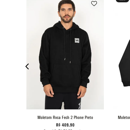
P
M
G
GG
O
ADICIONAR AO CARRINHO
 305 Preto
Moletom Rvca Fech 2 Phone Preto
Moleto
R$
409
,
90