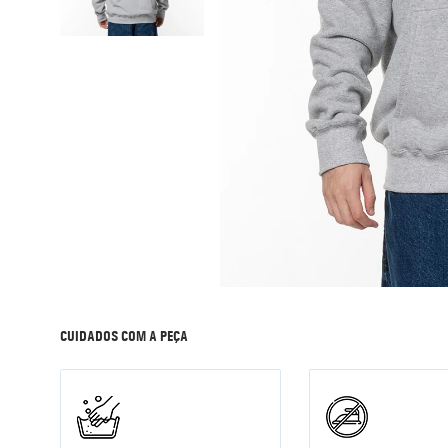
9
º
mochila
10
º
corta vento
CUIDADOS COM A PEÇA