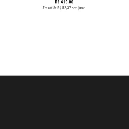
R$
419
,
00
Em até
8
x
R$
52
,
37
sem juros