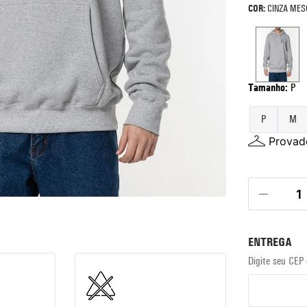
COR:
CINZA MES
Tamanho
:
P
P
M
Provado