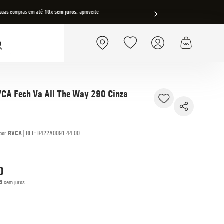
 suas compras em até
10x sem juros
, aproveite
FRETE GRÁ
CA Fech Va All The Way 290 Cinza
|
RVCA
REF
:
R422A0091.44.00
0
4
sem juros