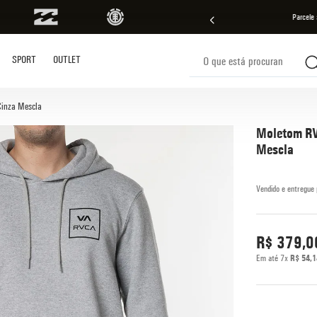
ras em
até 10x sem juros!
Aproveite!
Parcele
O que está procurando?
SPORT
OUTLET
s buscados
inza Mescla
Moletom RV
Mescla
R$
379
,
0
Em até
7
x
R$
54
,
1