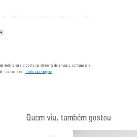
, com qualidade, garantia e compromisso que só a RVCA tem a
S
de defeito ou o produto ser diferente do anúncio, comunicar o
) dias corridos...
Confiras as regras
.
Quem viu, também gostou