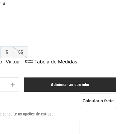
CLA
G
GG
r Virtual
Tabela de Medidas
adicionar ao carrinho
Calcular o frete