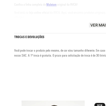
Confira a linha completa de
Moletom
original da RVCA!
Você está na
loja online oficial
da RVCA. Aqui, você encontra produtos originais
oferecer!
VER MAI
RVCA® |
The Balance of Opposites
TROCAS E DEVOLUÇÕES
Você pode trocar o produto pelo mesmo, de cor e/ou tamanho diferente. Em caso 
nosso SAC. A 1ª troca é gratuita. O prazo para solicitação de troca é de 30 (trinta
NEW