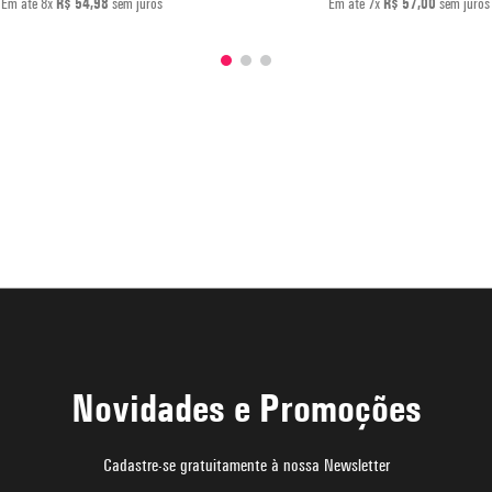
Em até
8
x
R$
54
,
98
sem juros
Em até
7
x
R$
57
,
00
sem juros
Novidades e Promoções
Cadastre-se gratuitamente à nossa Newsletter