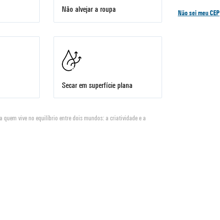
Não alvejar a roupa
Não sei meu CEP
Secar em superfície plana
a quem vive no equilíbrio entre dois mundos: a criatividade e a