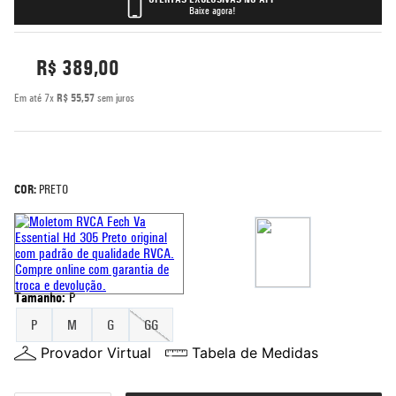
Baixe agora!
5
º
bermuda
6
º
rash guard
R$
389
,
00
7
º
mochila
Em até
7
x
R$
55
,
57
sem juros
8
º
moletom
9
º
corta vento
10
º
jaqueta
COR:
PRETO
Tamanho
:
P
P
M
G
GG
Provador Virtual
Tabela de Medidas