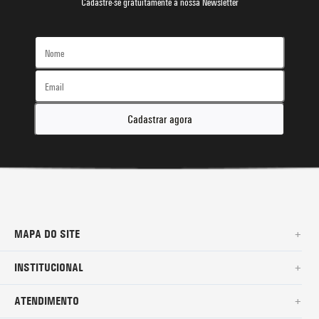
Cadastre-se gratuitamente à nossa Newsletter
Cadastrar agora
MAPA DO SITE
+
SURF
INSTITUCIONAL
+
NOVA COLEÇÃO
SOBRE NÓS
ATENDIMENTO
+