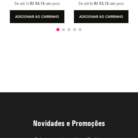
Em até
7
x
R$
54
,
14
sem juros
Em até
6
x
R$
53
,
16
sem juros
ADICIONAR AO CARRINHO
ADICIONAR AO CARRINHO
Novidades e Promoções