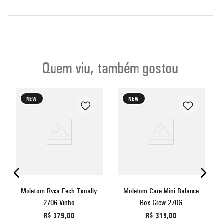
Quem viu, também gostou
NEW
NEW
Moletom Rvca Fech Tonally
Moletom Care Mini Balance
270G Vinho
Box Crew 270G
R$
379
,
00
R$
319
,
00