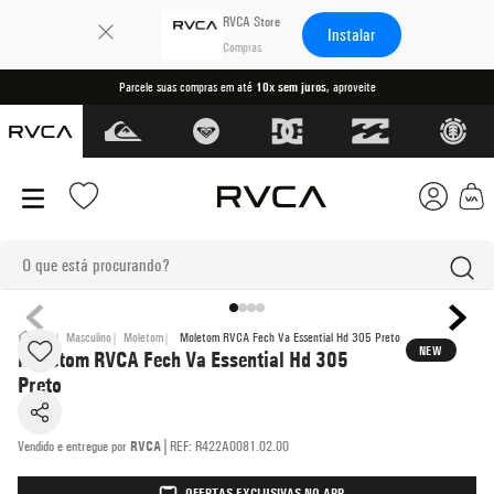
×
RVCA Store
Instalar
Parcele suas compras em até
10x sem juros
, aproveite
O que está procurando?
termos mais buscados
VA
Masculino
Moletom
Moletom RVCA Fech Va Essential Hd 305 Preto
NEW
Moletom RVCA Fech Va Essential Hd 305
1
º
boné
Preto
2
º
kimono
|
RVCA
REF
:
R422A0081.02.00
3
º
camiseta
4
º
regata
OFERTAS EXCLUSIVAS NO APP